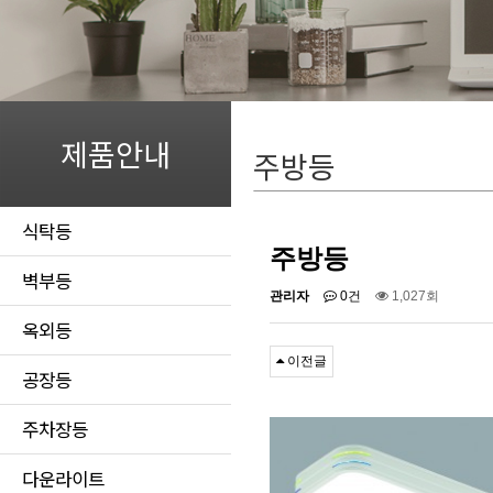
제품안내
주방등
식탁등
주방등
벽부등
관리자
0건
1,027회
옥외등
이전글
공장등
주차장등
다운라이트